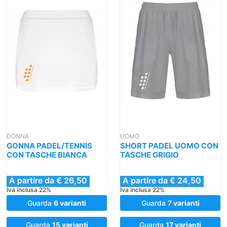
DONNA
UOMO
GONNA PADEL/TENNIS
SHORT PADEL UOMO CON
CON TASCHE BIANCA
TASCHE GRIGIO
A partire da € 26,50
A partire da € 24,50
Iva inclusa 22%
Iva inclusa 22%
Guarda
6 varianti
Guarda
7 varianti
Guarda
15 varianti
Guarda
17 varianti