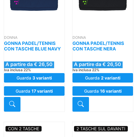
DONNA
DONNA
GONNA PADEL/TENNIS
GONNA PADEL/TENNIS
CON TASCHE BLUE NAVY
CON TASCHE NERA
A partire da € 26,50
A partire da € 26,50
Iva inclusa 22%
Iva inclusa 22%
Guarda
3 varianti
Guarda
2 varianti
Guarda
17 varianti
Guarda
16 varianti
Dettaglio
Dettaglio
CON 2 TASCHE
2 TASCHE SUL DAVANTI