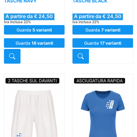
TASCHE NAVY
TASCHE BLACK
A partire da € 24,50
A partire da € 24,50
Iva inclusa 22%
Iva inclusa 22%
Guarda
5 varianti
Guarda
7 varianti
Guarda
16 varianti
Guarda
17 varianti
Dettaglio
Dettaglio
2 TASCHE SUL DAVANTI
ASCIUGATURA RAPIDA