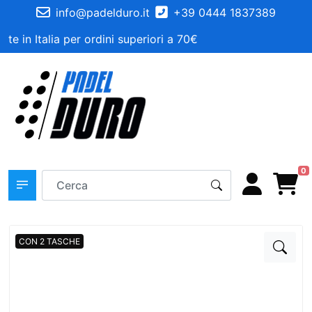
info@padelduro.it
+39 0444 1837389
te in Italia per ordini superiori a 70€
0
CON 2 TASCHE