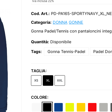
Iva inclusa 22%
Cod. Art.:
PD-PA165-SPORTYNAVY_XL_N
Categoria:
DONNA
GONNE
Gonna Padel/Tennis con pantaloncini integra
Quantità:
Disponibile
Tags:
Gonna Tennis-Padel
Padel Do
TAGLIA:
XS
XL
XXL
COLORE: