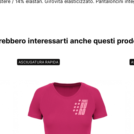
ere / 14% elastan. Girovita elasticizzato. Pantaloncini integ
rebbero interessarti anche questi prodo
ASCIUGATURA RAPIDA
A