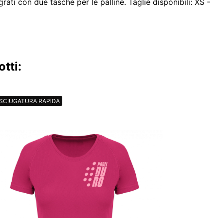
rati con due tasche per le palline. Taglie disponibili: XS -
tti:
SCIUGATURA RAPIDA
ASCIUGATURA