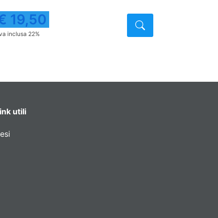
€ 19,50
€ 19,
o
Dettaglio
Iva inclusa 22%
Iva inclusa 2
ink utili
esi