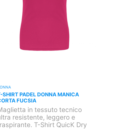
ONNA
DONNA
T-SHIRT PADEL DONNA MANICA
T-SHIRT
CORTA FUCSIA
CORTA F
Maglietta in tessuto tecnico
Magliet
ltra resistente, leggero e
ultra re
raspirante. T-Shirt QuicK Dry
traspira