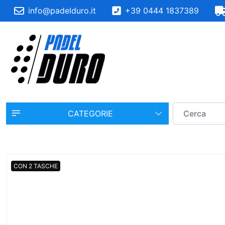
info@padelduro.it
+39 0444 1837389
CATEGORIE
CON 2 TASCHE