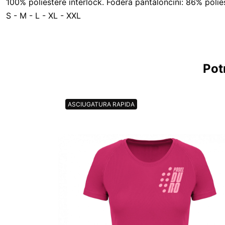
100% poliestere interlock. Fodera pantaloncini: 86% poliest
S - M - L - XL - XXL
Pot
ASCIUGATURA RAPIDA