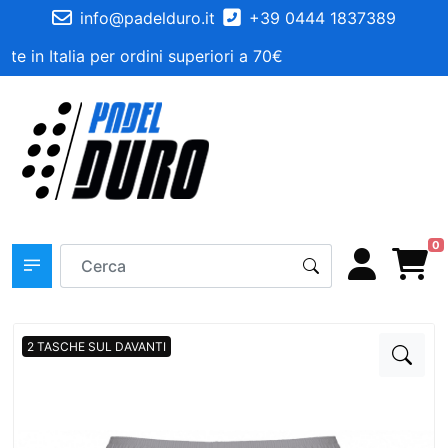
info@padelduro.it
+39 0444 1837389
te in Italia per ordini superiori a 70€
0
2 TASCHE SUL DAVANTI