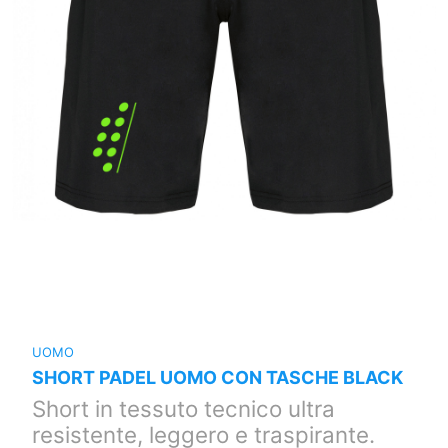
UOMO
SHORT PADEL UOMO CON TASCHE BLACK
Short in tessuto tecnico ultra
resistente, leggero e traspirante.