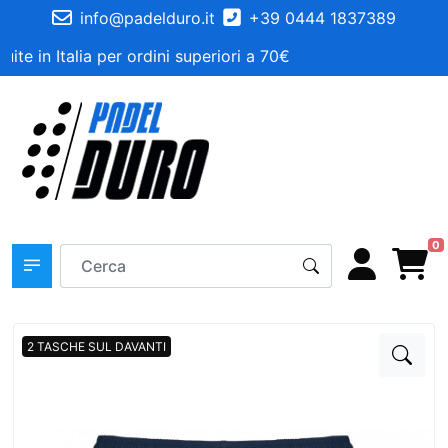
info@padelduro.it
+39 0444 1837389
te in Italia per ordini superiori a 70€
0
2 TASCHE SUL DAVANTI