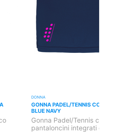
ONNA
DONNA
GONNA PADEL/TENNIS CON TASCHE
T-SHIRT
BLUE NAVY
CORTA C
Gonna Padel/Tennis con
Magliet
antaloncini integrati e due
ultra re