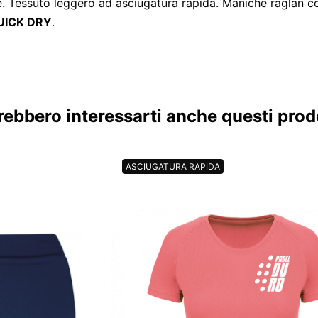
ere. Tessuto leggero ad asciugatura rapida. Maniche raglan c
UICK DRY
.
rebbero interessarti anche questi prodo
ASCIUGATURA RAPIDA
C