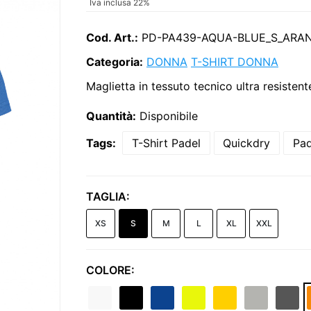
Iva inclusa 22%
Cod. Art.:
PD-PA439-AQUA-BLUE_S_ARA
Categoria:
DONNA
T-SHIRT DONNA
Maglietta in tessuto tecnico ultra resistent
Quantità:
Disponibile
Tags:
T-Shirt Padel
Quickdry
Pa
TAGLIA:
XS
S
M
L
XL
XXL
COLORE: