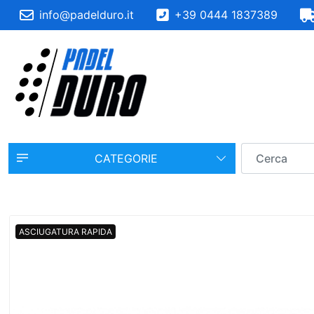
info@padelduro.it
+39 0444 1837389
CATEGORIE
ASCIUGATURA RAPIDA