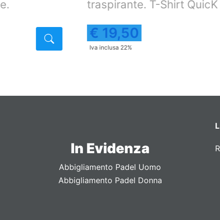
traspirante. T-Shirt QuicK Dry
t
€ 19,50
Dettaglio
Dettagli
Iva inclusa 22%
L
In Evidenza
R
Abbigliamento Padel Uomo
Abbigliamento Padel Donna