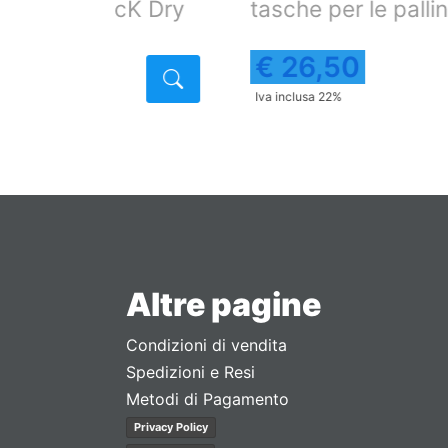
icK Dry
tasche per le palline.
€ 26,50
Dettaglio
Iva inclusa 22%
Altre pagine
Condizioni di vendita
Spedizioni e Resi
Metodi di Pagamento
Privacy Policy