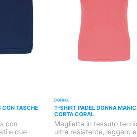
DONNA
D
E
T-SHIRT PADEL DONNA MANICA
CORTA CORAL
Maglietta in tessuto tecnico
ultra resistente, leggero e
p