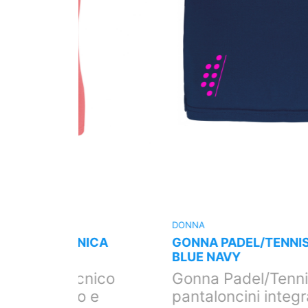
DONNA
NICA
GONNA PADEL/TENNIS CON TASCH
BLUE NAVY
cnico
Gonna Padel/Tennis con
o e
pantaloncini integrati e due