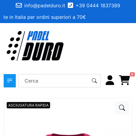
info@padelduro.it
+39 0444 1837389
te in Italia per ordini superiori a 70€
0
ASCIUGATURA RAPIDA