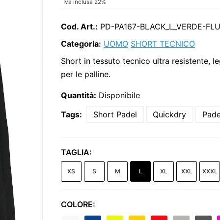
Iva inclusa 22%
Cod. Art.:
PD-PA167-BLACK_L_VERDE-FL
Categoria:
UOMO
SHORT TECNICO
Short in tessuto tecnico ultra resistente, 
per le palline.
Quantità:
Disponibile
Tags:
Short Padel
Quickdry
Pad
TAGLIA:
XS
S
M
L
XL
XXL
XXXL
COLORE: