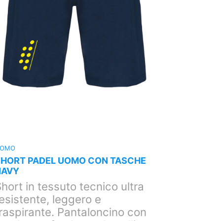
OMO
UOMO
SHORT PADEL UOMO CON TASCHE
SHORT P
NAVY
GRIGIO
hort in tessuto tecnico ultra
Short in
esistente, leggero e
resisten
raspirante. Pantaloncino con
traspir