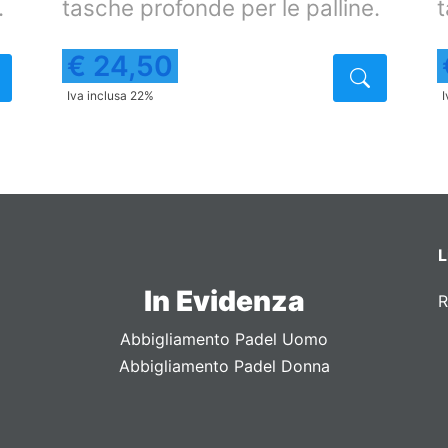
.
tasche profonde per le palline.
t
€ 24,50
Dettaglio
Dettagli
Iva inclusa 22%
I
L
In Evidenza
R
Abbigliamento Padel Uomo
Abbigliamento Padel Donna