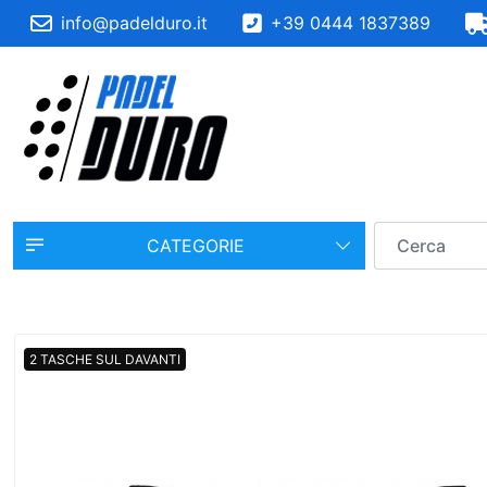
info@padelduro.it
+39 0444 1837389
CATEGORIE
2 TASCHE SUL DAVANTI