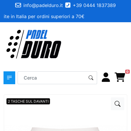
info@padelduro.it
+39 0444 1837389
ite in Italia per ordini superiori a 70€
0
2 TASCHE SUL DAVANTI