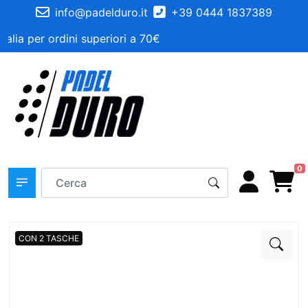
info@padelduro.it
+39 0444 1837389
alia per ordini superiori a 70€
0
CON 2 TASCHE