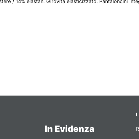
ere / 14% elastan. Girovita elasticizzato. Pantaloncini integ
L
In Evidenza
R