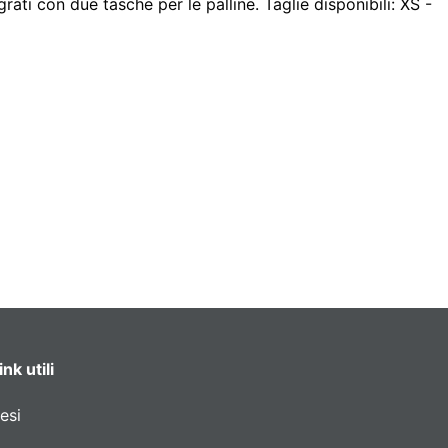
rati con due tasche per le palline. Taglie disponibili: XS -
ink utili
esi