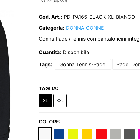
Iva inclusa 22%
Cod. Art.:
PD-PA165-BLACK_XL_BIANCO
Categoria:
DONNA
GONNE
Gonna Padel/Tennis con pantaloncini integra
Quantità:
Disponibile
Tags:
Gonna Tennis-Padel
Padel Do
TAGLIA:
XL
XXL
COLORE: