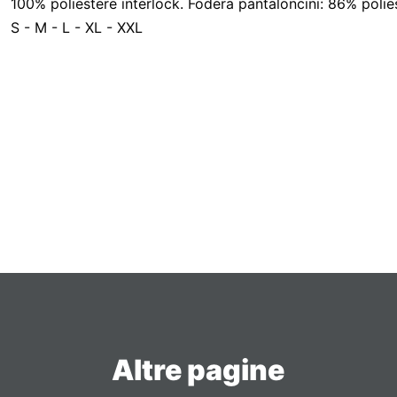
100% poliestere interlock. Fodera pantaloncini: 86% poliest
S - M - L - XL - XXL
Altre pagine