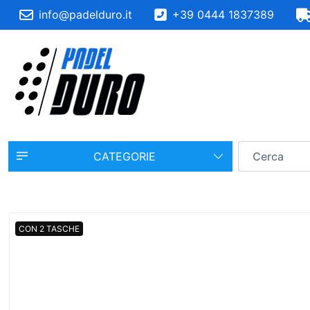
info@padelduro.it
+39 0444 1837389
CATEGORIE
CON 2 TASCHE