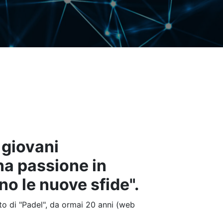
 giovani
na passione in
o le nuove sfide".
o di "Padel", da ormai 20 anni (web