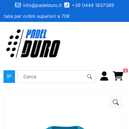
info@padelduro.it
+39 0444 1837389
Italia per ordini superiori a 70€
0