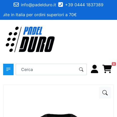
info@padelduro.it
+39 0444 1837389
uite in Italia per ordini superiori a 70€
0