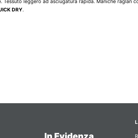
ere. Tessuto leggero ad asciugatura rapida. Maniche raglan c
UICK DRY
.
L
In Evidenza
R