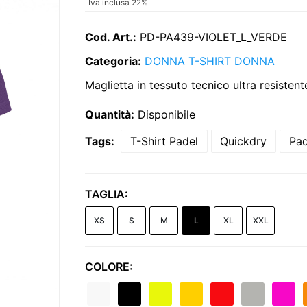
Iva inclusa 22%
Cod. Art.:
PD-PA439-VIOLET_L_VERDE
Categoria:
DONNA
T-SHIRT DONNA
Maglietta in tessuto tecnico ultra resistent
Quantità:
Disponibile
Tags:
T-Shirt Padel
Quickdry
Pa
TAGLIA:
XS
S
M
L
XL
XXL
COLORE: