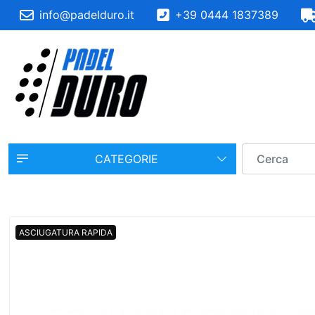
info@padelduro.it
+39 0444 1837389
CATEGORIE
ASCIUGATURA RAPIDA