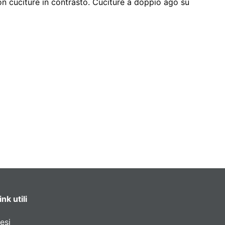
on cuciture in contrasto. Cuciture a doppio ago su
ink utili
esi