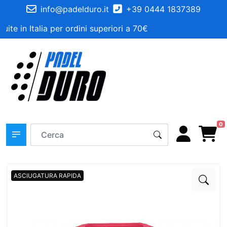
info@padelduro.it
+39 0444 1837389
ite in Italia per ordini superiori a 70€
0
ASCIUGATURA RAPIDA