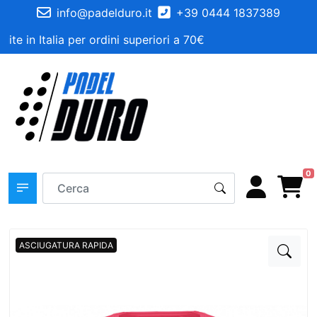
info@padelduro.it
+39 0444 1837389
ite in Italia per ordini superiori a 70€
0
ASCIUGATURA RAPIDA