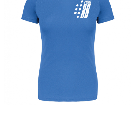
DONNA
T-SHIRT PADEL DONNA MANICA CORTA
AQUA BLUE
Maglietta in tessuto tecnico ultra
resistente, leggero e traspirante. T-