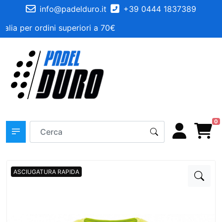
info@padelduro.it
+39 0444 1837389
talia per ordini superiori a 70€
0
ASCIUGATURA RAPIDA