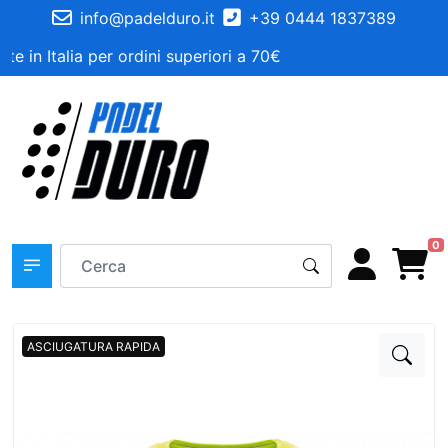
info@padelduro.it
+39 0444 1837389
e in Italia per ordini superiori a 70€
0
ASCIUGATURA RAPIDA