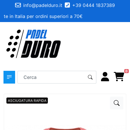
info@padelduro.it
+39 0444 1837389
te in Italia per ordini superiori a 70€
0
ASCIUGATURA RAPIDA