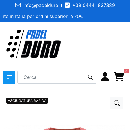
info@padelduro.it
+39 0444 1837389
te in Italia per ordini superiori a 70€
0
ASCIUGATURA RAPIDA