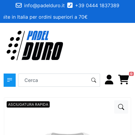
info@padelduro.it
+39 0444 1837389
ite in Italia per ordini superiori a 70€
0
ASCIUGATURA RAPIDA