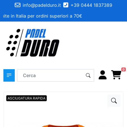
info@padelduro.it
+39 0444 1837389
te in Italia per ordini superiori a 70€
0
ASCIUGATURA RAPIDA