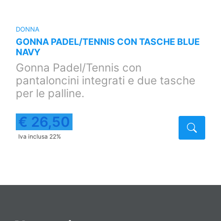
DONNA
GONNA PADEL/TENNIS CON TASCHE BLUE
NAVY
Gonna Padel/Tennis con
pantaloncini integrati e due tasche
per le palline.
€ 26,50
taglio
Detta
Iva inclusa 22%