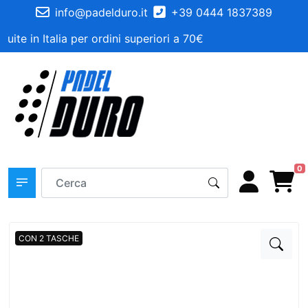
info@padelduro.it
+39 0444 1837389
uite in Italia per ordini superiori a 70€
0
CON 2 TASCHE