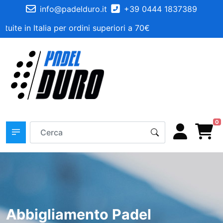
info@padelduro.it
+39 0444 1837389
tuite in Italia per ordini superiori a 70€
0
Abbigliamento Padel